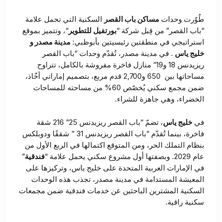
طُوّرت وحدات
مساكن باب القصر
السكنية التي تحمل علامة
“باب القصر” من قِبل شركة “
بورتفيل للتطوير
“، وتتميز بموقع
استراتيجي في منطقتين رئيسيتين بأبوظبي:
مدينة مصدر و
خليج ياس
. في مدينة مصدر، تُقدّم وحدات “باب القصر
ريزيدنس 18 و19” منازل فاخرة مفروشة بالكامل، تتراوح
مساحاتها بين 650 و2,700 قدم مربع، بتصميم إماراتي أخّاذ،
ضمن مجمع سكني يُخصّص 60% من مساحته للمساحات
الخضراء، وهي جاهزة للشراء.
في
خليج ياس
، تضمّ “باب القصر ريزيدنس 25” 216 شقة
فاخرة، بينما تُقدّم “باب القصر ريزيدنس 31 ” شققًا ودوبلكس
بنظام التملك الحر، ومن المتوقع اكتمالها في الربع الأول من
عام 2029. وبصفتها أول مشروع سكني يحمل علامة “
فندقية
”
في الإمارات العربية المتحدة على خليج ياس، وتركيزها على
المعيشة المستدامة في مدينة مصدر، تجذب هذه الوحدات
السكنية المشترين الباحثين عن خدمات فندقية ضمن مجمعات
سكنية راقية.