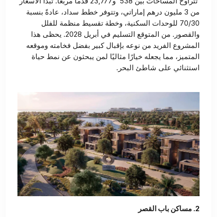
تتراوح المساحات بين 538 و23,777 قدمًا مربعًا. تبدأ الأسعار
من 3 مليون درهم إماراتي، وتتوفر خطط سداد، عادةً بنسبة
70/30 للوحدات السكنية، وخطة تقسيط منظمة للفلل
والقصور. من المتوقع التسليم في أبريل 2028. يحظى هذا
المشروع الفريد من نوعه بإقبال كبير بفضل فخامته وموقعه
المتميز، مما يجعله خيارًا مثاليًا لمن يبحثون عن نمط حياة
استثنائي على شاطئ البحر.
2. مساكن باب القصر