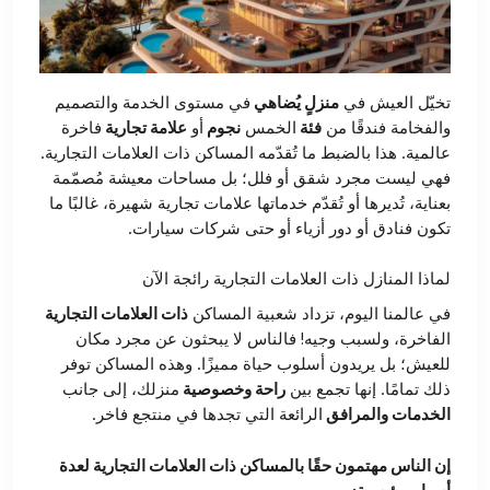
تخيّل العيش في
منزلٍ يُضاهي
في مستوى الخدمة والتصميم
والفخامة فندقًا من
فئة
الخمس
نجوم
أو
علامة تجارية
فاخرة
عالمية. هذا بالضبط ما تُقدّمه المساكن ذات العلامات التجارية.
فهي ليست مجرد شقق أو فلل؛ بل مساحات معيشة مُصمّمة
بعناية، تُديرها أو تُقدّم خدماتها علامات تجارية شهيرة، غالبًا ما
تكون فنادق أو دور أزياء أو حتى شركات سيارات.
لماذا المنازل ذات العلامات التجارية رائجة الآن
في عالمنا اليوم، تزداد شعبية المساكن
ذات العلامات التجارية
الفاخرة، ولسبب وجيه! فالناس لا يبحثون عن مجرد مكان
للعيش؛ بل يريدون أسلوب حياة مميزًا. وهذه المساكن توفر
ذلك تمامًا. إنها تجمع بين
راحة وخصوصية
منزلك، إلى جانب
الخدمات والمرافق
الرائعة التي تجدها في منتجع فاخر.
إن الناس مهتمون حقًا بالمساكن ذات العلامات التجارية لعدة