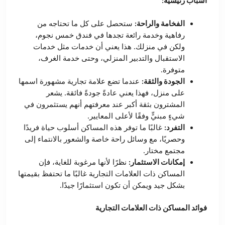
أسباب رئيسية:
الفخامة والراحة:
ستحصل على كل ما تحتاجه من
رفاهية وخدمة رائعة تجدها في فندق خمس نجوم،
ولكن في منزلك. هذا يعني أن خدمات مثل خدمات
الاستقبال والتدبير المنزلي، وحتى خدمة الغرف،
متوفرة.
الجودة والثقة:
عندما تضع علامة تجارية مشهورة اسمها
على منزل، فهذا يعني عادةً جودةً فائقة. يشعر
المشترون بثقة أكبر عند معرفتهم أنهم يستثمرون في
شيءٍ مبنيٍّ وفقًا لأعلى المعايير.
التفرد:
غالبًا ما توفر هذه المساكن أسلوب حياة فريدًا
وحصريًا، مع وسائل راحة خاصة والشعور بالانتماء إلى
مجتمع مختار.
إمكانات الاستثمار:
نظرًا لأنها مرغوبة للغاية، فإن
المساكن ذات العلامات التجارية غالبًا ما تحتفظ بقيمتها
بشكل جيد ويمكن أن تكون استثمارًا جيدًا.
فوائد المساكن ذات العلامات التجارية