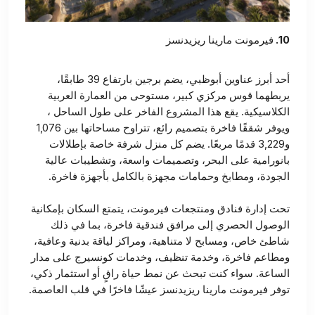
10.
فيرمونت مارينا ريزيدنسز
أحد أبرز عناوين أبوظبي، يضم برجين بارتفاع 39 طابقًا،
يربطهما قوس مركزي كبير، مستوحى من العمارة العربية
الكلاسيكية. يقع هذا المشروع الفاخر على طول الساحل ،
ويوفر شققًا فاخرة بتصميم رائع، تتراوح مساحاتها بين 1,076
و3,229 قدمًا مربعًا. يضم كل منزل شرفة خاصة بإطلالات
بانورامية على البحر، وتصميمات واسعة، وتشطيبات عالية
الجودة، ومطابخ وحمامات مجهزة بالكامل بأجهزة فاخرة.
تحت إدارة فنادق ومنتجعات فيرمونت، يتمتع السكان بإمكانية
الوصول الحصري إلى مرافق فندقية فاخرة، بما في ذلك
شاطئ خاص، ومسابح لا متناهية، ومراكز لياقة بدنية وعافية،
ومطاعم فاخرة، وخدمة تنظيف، وخدمات كونسيرج على مدار
الساعة. سواء كنت تبحث عن نمط حياة راقٍ أو استثمار ذكي،
توفر فيرمونت مارينا ريزيدنسز عيشًا فاخرًا في قلب العاصمة.