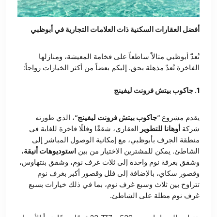
أفضل العقارات السكنية ذات العلامات التجارية في أبوظبي
تُعدّ أبوظبي مثالاً ساطعاً على فخامة المعيشة، ومنازلها
الفاخرة تُعدّ مذهلة بحق. إليكم بعضاً من أكثر الخيارات رواجاً:
1.
جاكوب بيتش فرونت ليفينج
يقدم مشروع “
جاكوب بيتش فرونت ليفينج
“، الذي طورته
شركة
أوهانا للتطوير
العقاري، شققًا وفللًا فاخرة للغاية في
منطقة الجرف بأبوظبي، مع إمكانية الوصول المباشر إلى
الشاطئ. يمكن للمشترين الاختيار من بين
استوديوهات أنيقة
،
وشقق بغرفة نوم واحدة إلى ثلاث غرف نوم، وشقق بنتهاوس،
وقصور سكاي، بالإضافة إلى فلل وقصور أكبر بغرف نوم
تتراوح بين ثلاث وسبع غرف نوم، بما في ذلك خيارات بسبع
غرف نوم مطلة على الشاطئ.