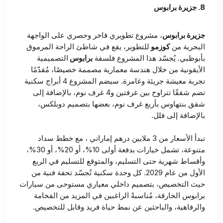
8. جزيرة برابوس
جزيرة برابوس
، مشروع تطويري فاخر وحصري على الواجهة
البحرية من
كوزمو
للتطوير، يقع في شاطئ الراحة المرموق
بأبوظبي. يُجسّد هذا المشروع فلسفة
برابوس
التصميمية
الأيقونية من خلال هندسة معمارية مصممة خصيصًا، مُقدّمًا
تجربة معيشة جريئة وغامرة. سيضم المشروع 4 أبراج سكنية
تضم شققًا تتراوح بين غرفتين و4 غرف نوم، بالإضافة إلى
شقق بنتهاوس بأربع غرف نوم، بعضها بتصميم دوبلكس،
بالإضافة إلى فلل.
تبدأ الأسعار من 3 ملايين درهم إماراتي ، مع خطط سداد
متنوعة، تشمل خيارات بدفعة أولى 10%، أو 20%، أو 30%،
وأقساط شهرية حتى التسليم، والمتوقع للتسليم في الربع
الأول من عام 2029. كل وحدة سكنية تُجسّد تحفة فنية من
حيث التخصيص، بتصميم داخلي معياري مستوحى من سيارات
برابوس الخارقة، مُناسبةً الراغبين في المزيد من الفخامة
والرفاهية، والباحثين عن نمط حياة فريد وقابل للتخصيص.