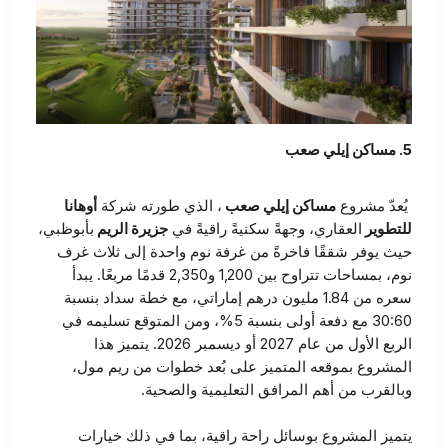
5. مساكن إيلي صعب
يُعدّ مشروع
مساكن إيلي صعب
، الذي طورته شركة
أوهانا
للتطوير
العقاري، وجهةً سكنيةً راقيةً في
جزيرة الريم
بأبوظبي،
حيث يوفر شققًا فاخرةً من غرفة نوم واحدة إلى ثلاث غرف
نوم، بمساحات تتراوح بين 1,200 و2,350 قدمًا مربعًا. يبدأ
سعره من 1.84 مليون درهم إماراتي، مع خطة سداد بنسبة
30:60 مع دفعة أولى بنسبة 5%، ومن المتوقع تسليمه في
الربع الأول من عام 2027 أو ديسمبر 2026. يتميز هذا
المشروع بموقعه المتميز على بُعد خطوات من ريم مول،
وبالقرب من أهم المرافق التعليمية والصحية.
يتميز المشروع بوسائل راحة راقية، بما في ذلك خيارات