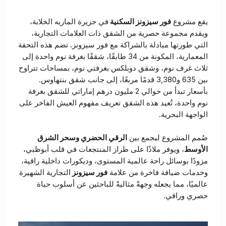
يقع مشروع
فور سيزونز السكنية
في جزيرة الماريه الخلابة،
ويقدم مجموعة حصرية من الشقق ذات العلامات التجارية،
التي طورتها مبادلة بالشراكة مع فور سيزونز. تضم هذه التحفة
المعمارية، المكونة من 34 طابقًا، شققًا بغرفة نوم واحدة إلى
ثلاث غرف نوم، وشقق دوبلكس بغرفتي نوم، بمساحات تتراوح
بين 635 و3,380 قدمًا مربعًا، إلى جانب شقق بنتهاوس.
بأسعار تبدأ من حوالي 2 مليون درهم إماراتي للشقق بغرفة
نوم واحدة، تُعيد هذه الشقق تعريف مفهوم العيش الفاخر على
الواجهة البحرية.
صُمم المشروع ليجمع بين
الرقي الحضري وسحر الشرق
الأوسط
، ويوفر ملاذًا على طراز المنتجعات في قلب أبوظبي،
مزودًا بوسائل راحة عالمية المستوى، وديكورات داخلية راقية،
وخدمات ضيافة فاخرة من علامة
فور سيزونز
التجارية الشهيرة
عالميًا، مما يجعله وجهةً مثاليةً للباحثين عن أسلوب حياة
حصري وراقي.