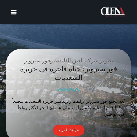
خطي
لى
لمحتوى
تطوير شركة العين القابضة وفور سيزونز
فور سيزونز: حياة فاخرة في جزيرة
السعديات
يُعد مجمع فور سيزونز برايفت ريزيدنسز جزيرة السعديات مجمعاً
سكنياً فاخراً للغاية ومُسوّراً يقع على شاطئ البحر الأكثر رواجاً
في أبو ظبي.
قراءة المزيد