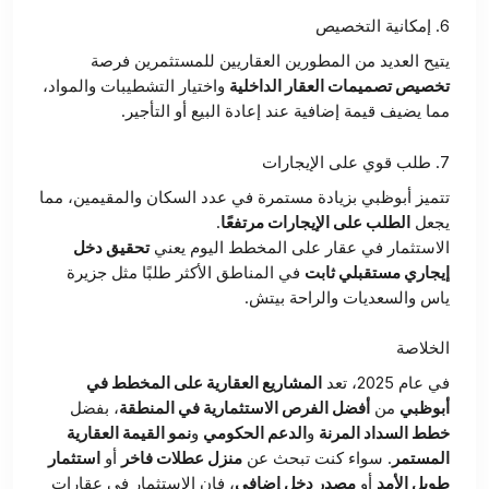
6. إمكانية التخصيص
يتيح العديد من المطورين العقاريين للمستثمرين فرصة
تخصيص تصميمات العقار الداخلية
واختيار التشطيبات والمواد،
مما يضيف قيمة إضافية عند إعادة البيع أو التأجير.
7. طلب قوي على الإيجارات
تتميز أبوظبي بزيادة مستمرة في عدد السكان والمقيمين، مما
يجعل
الطلب على الإيجارات مرتفعًا
.
الاستثمار في عقار على المخطط اليوم يعني
تحقيق دخل
إيجاري مستقبلي ثابت
في المناطق الأكثر طلبًا مثل جزيرة
ياس والسعديات والراحة بيتش.
الخلاصة
في عام 2025، تعد
المشاريع العقارية على المخطط في
أبوظبي
من
أفضل الفرص الاستثمارية في المنطقة
، بفضل
خطط السداد المرنة
و
الدعم الحكومي
و
نمو القيمة العقارية
المستمر
. سواء كنت تبحث عن
منزل عطلات فاخر
أو
استثمار
طويل الأمد
أو
مصدر دخل إضافي
، فإن الاستثمار في عقارات