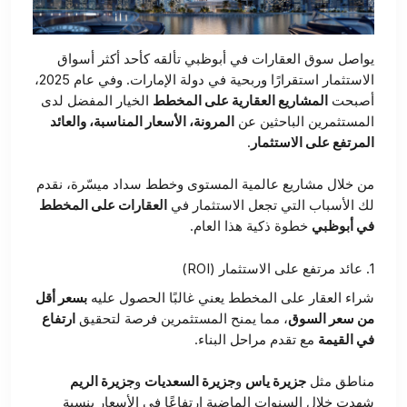
يواصل سوق العقارات في أبوظبي تألقه كأحد أكثر أسواق
الاستثمار استقرارًا وربحية في دولة الإمارات. وفي عام 2025،
أصبحت
المشاريع العقارية على المخطط
الخيار المفضل لدى
المستثمرين الباحثين عن
المرونة، الأسعار المناسبة، والعائد
المرتفع على الاستثمار
.
من خلال مشاريع عالمية المستوى وخطط سداد ميسّرة، نقدم
لك الأسباب التي تجعل الاستثمار في
العقارات على المخطط
في أبوظبي
خطوة ذكية هذا العام.
1. عائد مرتفع على الاستثمار (ROI)
شراء العقار على المخطط يعني غالبًا الحصول عليه
بسعر أقل
من سعر السوق
، مما يمنح المستثمرين فرصة لتحقيق
ارتفاع
في القيمة
مع تقدم مراحل البناء.
مناطق مثل
جزيرة ياس
و
جزيرة السعديات
و
جزيرة الريم
شهدت خلال السنوات الماضية ارتفاعًا في الأسعار بنسبة