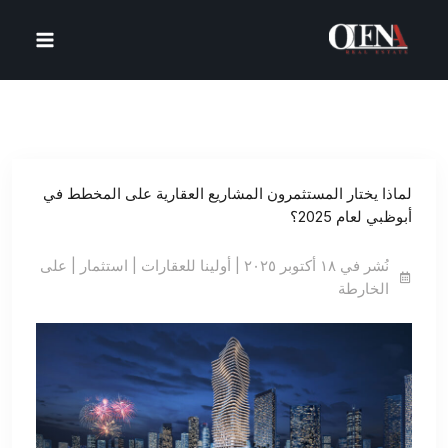
خطي
لى
لمحتوى
لماذا يختار المستثمرون المشاريع العقارية على المخطط في
أبوظبي لعام 2025؟
نُشر في ١٨ أكتوبر ٢٠٢٥ | أولينا للعقارات | استثمار | على
الخارطة