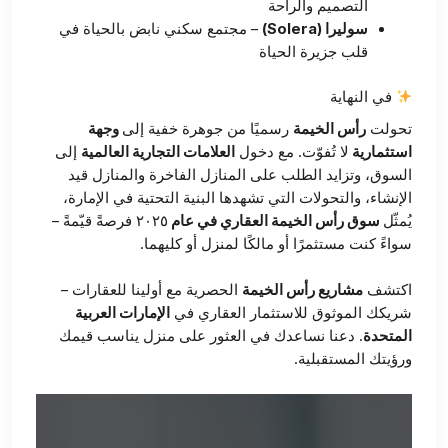
التصميم والراحة
سوليرا (Solera)
– مجتمع سكني نابض بالحياة في
قلب جزيرة الحياة
في النهاية
تحولت
رأس الخيمة
رسميًا من جوهرة خفية إلى
وجهة
استثمارية
لا تُفوّت. مع دخول
العلامات التجارية العالمية
إلى
السوق، وتزايد الطلب على المنازل الفاخرة والمنازل قيد
الإنشاء، والتحولات التي تشهدها البنية التحتية في الإمارة،
يُمثّل
سوق رأس الخيمة العقاري في عام
٢٠٢٥ فرصةً قيّمةً –
سواءً كنت مستثمرًا أو مالكًا لمنزل أو كليهما.
اكتشف
مشاريع رأس الخيمة
الحصرية مع أولينا للعقارات –
شريكك الموثوق للاستثمار العقاري في
الإمارات العربية
المتحدة
. دعنا نساعدك في العثور على منزل يناسب قيمك
ورؤيتك المستقبلية.