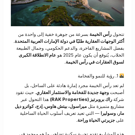
تتحول
رأس الخيمة
بسرعة من جوهرة خفية إلى واحدة من
أكثر الوجهات العقارية طلبًا في دولة الإمارات العربية المتحدة
.
بفضل المشاريع الفاخرة، والدعم الحكومي، وجمال الطبيعة
الخلاب، يُتوقع أن يكون عام 2025 هو
عام الانطلاقة الكبرى
لسوق العقارات في رأس الخيمة
.
1. رؤية للنمو والفخامة
لم تعد رأس الخيمة مجرد إمارة هادئة على الساحل، بل
أصبحت
وجهة جديدة للفخامة والاستثمار العقاري
. حيث تقود
شركة
راك بروبرتيز (RAK Properties)
هذا التحول عبر
مشاريع متميزة مثل
ميراسول، بيتش هاوس، إدج، كواترو ديل
مار، وسوليرا
— التي تعيد تعريف أسلوب الحياة الساحلية
على
جزيرتي الحياة وراحة
.
هذه المشاريع تقدم تجربة سكنية تضاهي ما هو موجود في