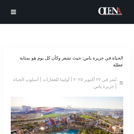
خطي
لى
لمحتوى
الحياة في جزيرة ياس: حيث تشعر وكأن كل يوم هو بمثابة
عطلة
نُشر في ٢٢ أكتوبر ٢٠٢٥ | أولينا للعقارات | أسلوب الحياة
| جزيرة ياس