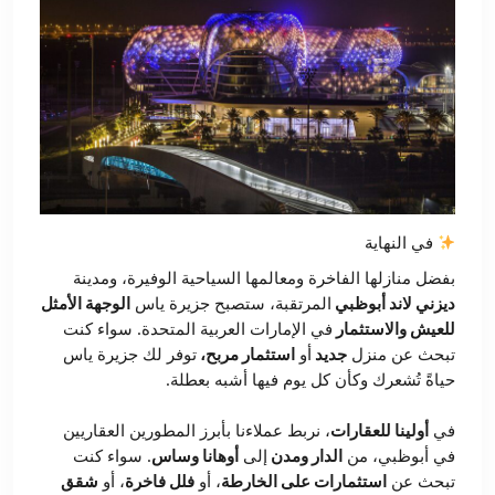
في النهاية
بفضل منازلها الفاخرة ومعالمها السياحية الوفيرة، ومدينة
ديزني لاند أبوظبي
المرتقبة، ستصبح جزيرة ياس
الوجهة الأمثل
للعيش والاستثمار
في الإمارات العربية المتحدة. سواء كنت
تبحث عن منزل
جديد
أو
استثمار مربح،
توفر لك جزيرة ياس
حياةً تُشعرك وكأن كل يوم فيها أشبه بعطلة.
في
أولينا للعقارات
، نربط عملاءنا بأبرز المطورين العقاريين
في أبوظبي، من
الدار ومدن
إلى
أوهانا وساس
. سواء كنت
تبحث عن
استثمارات على الخارطة
، أو
فلل فاخرة
، أو
شقق