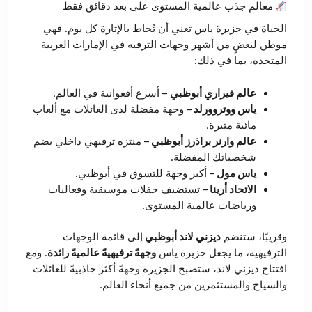
معالم جذب عالمية المستوى على بعد دقائق فقط
الحياة في جزيرة ياس تعني أن تُحاط بالإثارة كل يوم. فهي
موطن لبعضٍ من أشهر وجهات الترفيه في الإمارات العربية
المتحدة، بما في ذلك:
عالم فيراري أبوظبي
– أسرع أفعوانية في العالم.
ياس ووتروورلد
– وجهة مفضلة لدى العائلات مع ألعاب
مائية مثيرة.
عالم وارنر براذرز أبوظبي
– منتزه ترفيهي داخلي يضم
شخصياتك المفضلة.
ياس مول
– أكبر وجهة للتسوق في أبوظبي.
الاتحاد أرينا
– تستضيف حفلات موسيقية وفعاليات
ورياضات عالمية المستوى.
وقريبًا، ستنضم
ديزني لاند أبوظبي
إلى قائمة الوجهات
الترفيهية، ما يجعل جزيرة ياس
وجهةً ترفيهيةً عالميةً رائدة
. ومع
افتتاح ديزني لاند، ستصبح الجزيرة وجهةً أكثر جاذبيةً للعائلات
والسياح والمستثمرين من جميع أنحاء العالم.