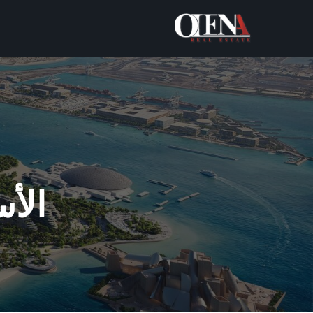
خطي
لى
لمحتوى
الأس