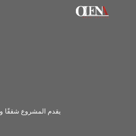
خطي
لى
لمحتوى
يقدم المشروع شققًا وم