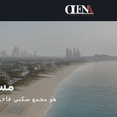
خطي
لى
لمحتوى
مسا
هو مجمع سكني فاخر 