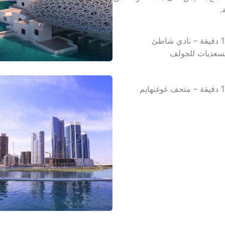
.
12 دقيقة – نادي شاطئ
سعديات للجولف
تحف غوغنهايم