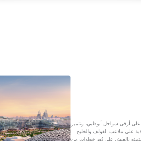
على أرقى سواحل أبوظبي، وتتميز
ابة على ملاعب الغولف والخليج
استمتع بالعيش على بُعد خطوات من