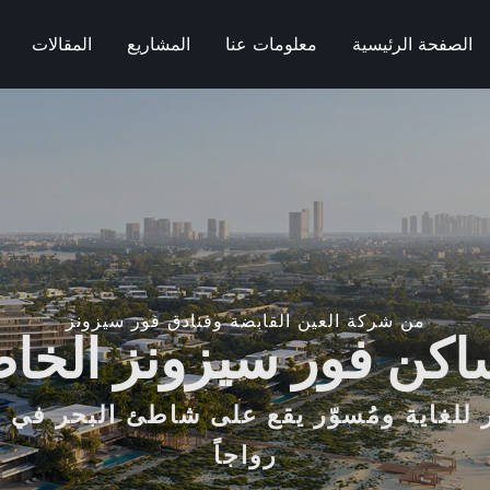
الصفحة الرئيسية
معلومات عنا
المشاريع
المقالات
من شركة العين القابضة وفنادق فور سيزونز
كن فور سيزونز الخا
للغاية ومُسوّر يقع على شاطئ البحر في 
رواجاً