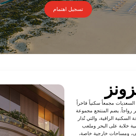
تسجيل اهتمام
ونز
لسعديات مجمعاً سكنياً فاخراً
ر رواجاً. يضم المنتجع مجموعة
سكنية الراقية، والتي تُدار
امية خلابة على البحر وملعب
قف، ومساحات خارجية خاصة،