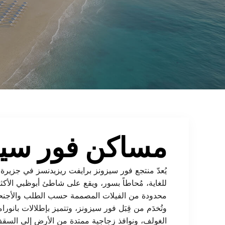
مساكن فور سيز
يُعدّ منتجع فور سيزونز برايفت ريزيدنسز في جزيرة ا
للغاية، مُحاطاً بسور، ويقع على شاطئ أبوظبي الأكث
محدودة من الفيلات المصممة حسب الطلب والأجنحة ال
وتُخدَم من قِبَل فور سيزونز، وتتميز بإطلالات بانور
الغولف، ونوافذ زجاجية ممتدة من الأرض إلى الس