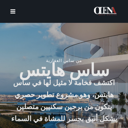
خطي
لى
لمحتوى
من ساس العقارية
ساس هايتس
اكتشف فخامة لا مثيل لها في ساس
هايتس، وهو مشروع تطوير حصري
يتكون من برجين سكنيين متصلين
بشكل أنيق بجسر للمشاة في السماء