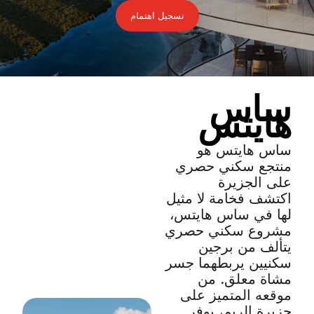
تسجيل اهتمام
ساس
هايتس
ساس هايتس هو
منتجع سكني حصري
على الجزيرة
اكتشف فخامة لا مثيل
لها في ساس هايتس،
مشروع سكني حصري
يتألف من برجين
سكنيين يربطهما جسر
مشاة معلق. من
موقعه المتميز على
جزيرة الريم، يوفر