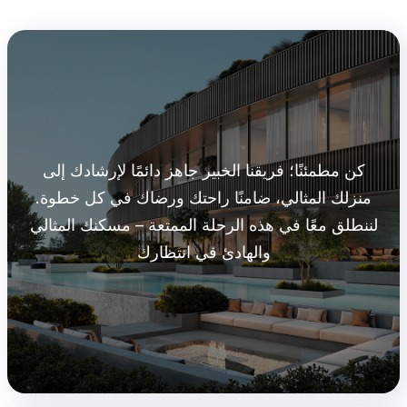
كن مطمئنًا؛ فريقنا الخبير جاهز دائمًا لإرشادك إلى
منزلك المثالي، ضامنًا راحتك ورضاك في كل خطوة.
لننطلق معًا في هذه الرحلة الممتعة – مسكنك المثالي
والهادئ في انتظارك