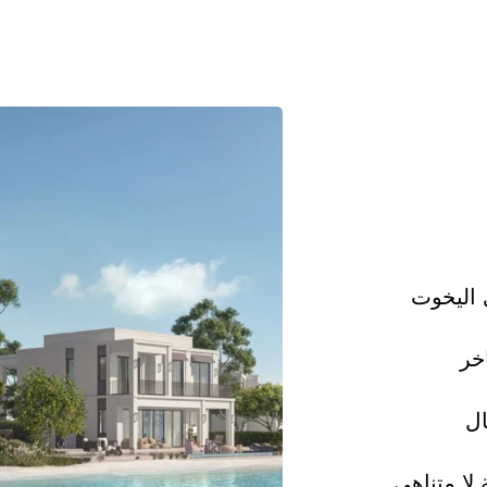
ي اليخوت
خر
ل
لا متناهي