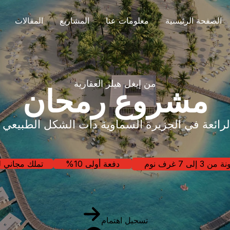
الصفحة الرئيسية
معلومات عنا
المشاريع
المقالات
من إيغل هيلز العقارية
مشروع رمحان
الرائعة في الجزيرة السماوية دات الشكل الطبيعي
ى 7 غرف نوم
دفعة أولى 10%
تملك مجاني ل
تسجيل اهتمام