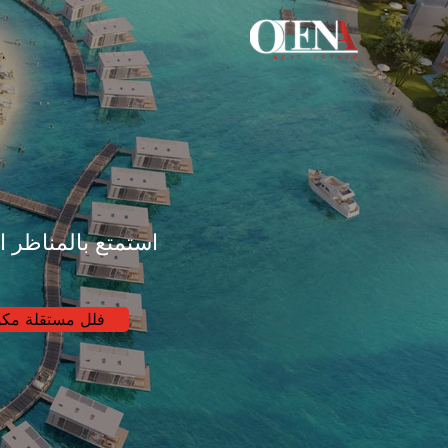
خطي
لى
لمحتوى
استمتع بالمناظر 
فلل مستقلة مكونة من 3 إل