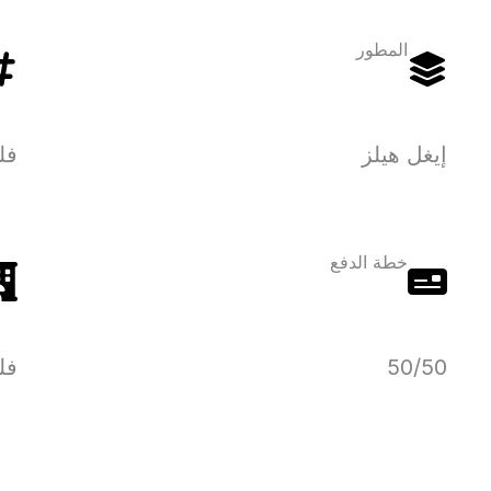
المطور
إيغل هيلز
فلل 
خطة الدفع
50/50
فل