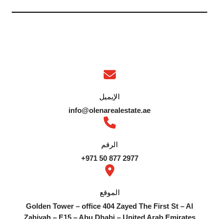
الإيميل
info@olenarealestate.ae
الرقم
2977 877 50 971+
الموقع
Golden Tower – office 404 Zayed The First St – Al
Zahiyah – E15 – Abu Dhabi – United Arab Emirates